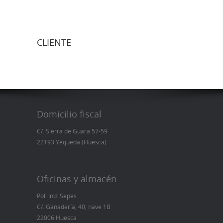
CLIENTE
Domicilio fiscal
C/. Sierra de Guara 57-59
22193 Yéqueda (Huesca)
Oficinas y almacén
Pol. Ind. Sepes
C/. Ganadería, 40, nave 1B
22006 Huesca