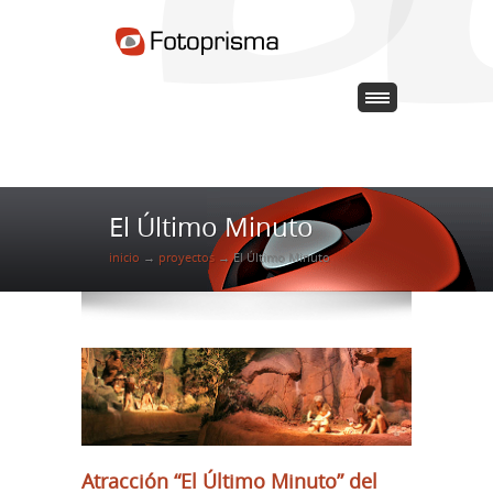
El Último Minuto
inicio
→
proyectos
→ El Último Minuto
Atracción “El Último Minuto” del