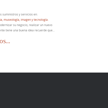
suministros y servicios en:
ia, museología, imagen y tecnología.
odernizar su negocio, realizar un nuevo
mente tiene una buena idea recuerde que...
s...