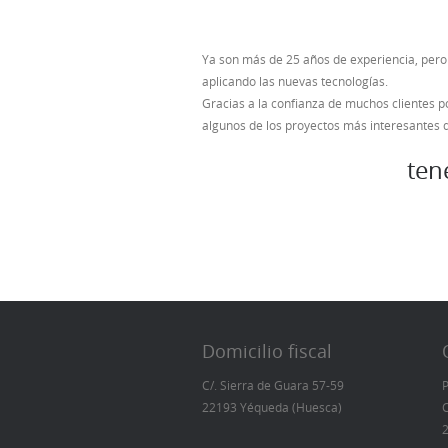
Ya son más de 25 años de experiencia, per
aplicando las nuevas tecnologías.
Gracias a la confianza de muchos clientes
algunos de los proyectos más interesantes 
ten
Domicilio fiscal
C/. Sierra de Guara 57-59
P
22193 Yéqueda (Huesca)
C