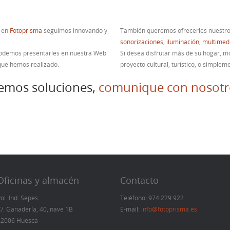
o en
Fotoprisma
seguimos innovando y
También queremos ofrecerles nuestros 
sonorizaciones, iluminación, multimed
 podemos presentarles en nuestra Web
Si desea disfrutar más de su hogar, m
que hemos realizado.
proyecto cultural, turístico, o simple
emos soluciones,
comunique con nosotro
Oficinas y almacén
Contacto
ol. Ind. Sepes
Teléfono:
974 229 922
/. Ganadería, 40, nave 1B
E-mail:
info@fotoprisma.es
22006 Huesca